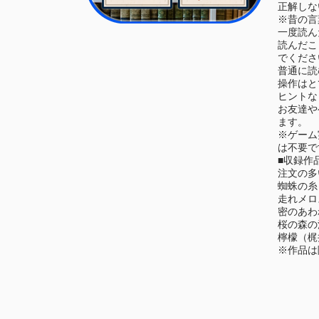
正解しな
※昔の言
一度読ん
読んだこ
でくださ
普通に読
操作はと
ヒントな
お友達や
ます。
※ゲーム
は不要で
■収録作
注文の多
蜘蛛の糸
走れメロ
密のあわ
桜の森の
檸檬（梶
※作品は