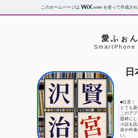
このホームページは
.com
を使って作成され
愛ふぉ
SmartPhone 
日
■注意！
とても面
このアプ
題材にし
小説を読
容や作者
い。